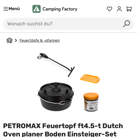
Menü
Du hast 0 Prod
Ware
Feuertöpfe & -pfannen
PETROMAX Feuertopf ft4.5-t Dutch
Oven planer Boden Einsteiger-Set