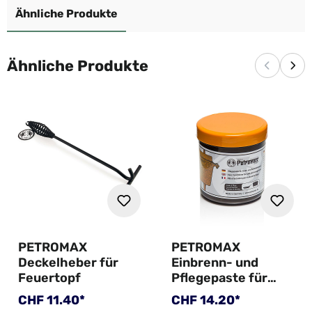
Ähnliche Produkte
Ähnliche Produkte
Vorherige
Näc
PETROMAX
PETROMAX
Deckelheber für
Einbrenn- und
Feuertopf
Pflegepaste für
Gusseisen und
Regulärer Preis:
Regulärer Preis:
CHF 11.40*
CHF 14.20*
Schmiedeeisen