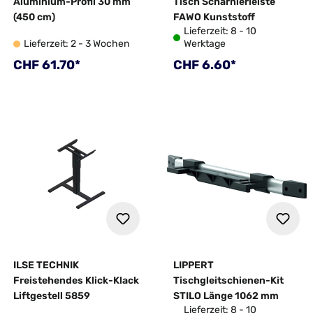
Aluminium-Profil 30 mm
Tisch Scharnierleiste
(450 cm)
FAWO Kunststoff
Lieferzeit: 8 - 10
Lieferzeit: 2 - 3 Wochen
Werktage
Regulärer Preis:
Regulärer Preis:
CHF 61.70*
CHF 6.60*
ILSE TECHNIK
LIPPERT
Freistehendes Klick-Klack
Tischgleitschienen-Kit
Liftgestell 5859
STILO Länge 1062 mm
Lieferzeit: 8 - 10