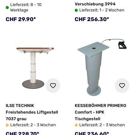
Verschiebung 3994
Lieferzeit: 8 - 10
Werktage
Lieferzeit: 1 - 2 Wochen
Regulärer Preis:
Regulärer Preis:
CHF 29.90*
CHF 256.30*
ILSE TECHNIK
KESSEBÖHMER PRIMERO
Freistehendes Liftgestell
Comfort - HPK
7037 grau
Tischgestell
Lieferzeit: 2 - 3 Wochen
Lieferzeit: 2 - 3 Wochen
Regulärer Preis:
Regulärer Preis:
CHF 228.70*
CHF 236.60*