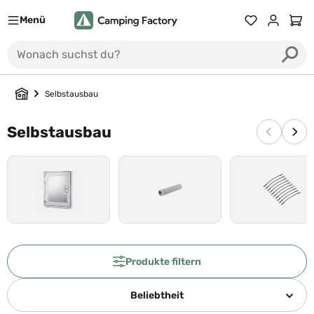
Menü
Du hast 0 Prod
Ware
Selbstausbau
Selbstausbau
Vorherige
Näc
Produkte filtern
Beliebtheit