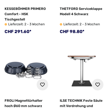
KESSEBÖHMER PRIMERO
THETFORD Serviceklappe
Comfort - HSK
Modell 4 Schwarz
Tischgestell
Lieferzeit: 2 - 3 Wochen
Lieferzeit: 2 - 3 Wochen
Regulärer Preis:
Regulärer Preis:
CHF 291.60*
CHF 98.80*
FROLI Magnettürhalter
ILSE TECHNIK Feste Säule
hoch Ø60 mm schwarz
mit Verdrehung und