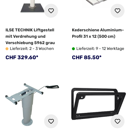
ILSE TECHNIK Liftgestell
Kederschiene Aluminium-
mit Verdrehung und
Profil 31 x 12 (500 cm)
Verschiebung 5962 grau
Lieferzeit: 2 - 3 Wochen
Lieferzeit: 9 - 12 Werktage
Regulärer Preis:
Regulärer Preis:
CHF 329.60*
CHF 85.50*