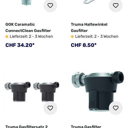
GOK Caramatic
Truma Haltewinkel
ConnectClean Gasfilter
Gasfilter
Lieferzeit: 2 - 3 Wochen
Lieferzeit: 2 - 3 Wochen
Regulärer Preis:
Regulärer Preis:
CHF 34.20*
CHF 8.50*
Truma Gasfiltersatz 2
Truma Gasfilter