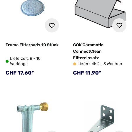
Truma Filterpads 10 Stück
GOK Caramatic
ConnectClean
Filtereinsatz
Lieferzeit: 8 - 10
Werktage
Lieferzeit: 2 - 3 Wochen
Regulärer Preis:
Regulärer Preis:
CHF 17.60*
CHF 11.90*