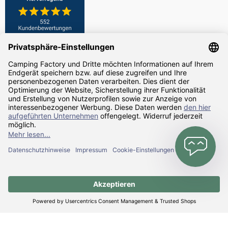
Zahlarten
Versandarten
Alle Preise inkl. gesetzl. Mehrwertsteuer zzgl.
Versandkosten
und ggf.
Nachnahmegebühren, wenn nicht anders angegeben.
© Realisiert mit Shopware