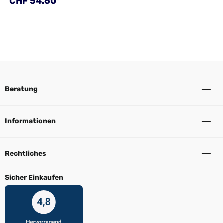
Regulärer Preis:
CHF 54.60*
Beratung
Informationen
Rechtliches
Sicher Einkaufen