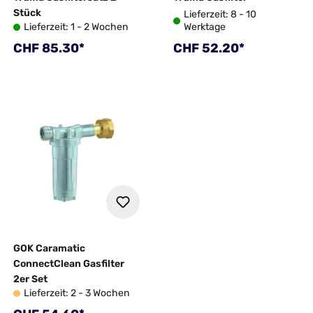
Stück
Lieferzeit: 8 - 10
Lieferzeit: 1 - 2 Wochen
Werktage
Regulärer Preis:
Regulärer Preis:
CHF 85.30*
CHF 52.20*
GOK Caramatic
ConnectClean Gasfilter
2er Set
Lieferzeit: 2 - 3 Wochen