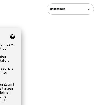
Beliebtheit
ür
600K