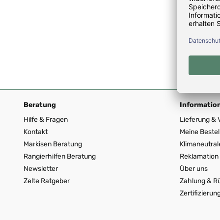
Lieferzei
Regulä
CHF 6
Beratung
Informatio
Hilfe & Fragen
Lieferung & 
Kontakt
Meine Bestel
Markisen Beratung
Klimaneutral
Rangierhilfen Beratung
Reklamation 
Newsletter
Über uns
Zelte Ratgeber
Zahlung & R
Zertifizierun