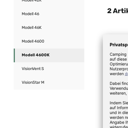
Modell 42K
2 Arti
Modell 46
Modell 46K
Modell 4600
Modell 4600K
VisionVent S
VisionStar M
MPK Ersa
Dachhau