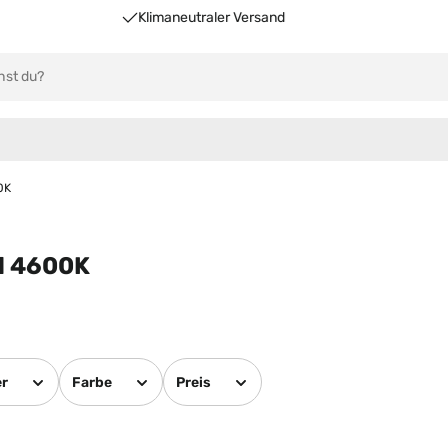
Klimaneutraler Versand
0K
l 4600K
er
Farbe
Preis