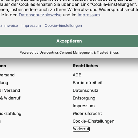
cremeweiß
t: 2 - 3 Wochen
Lieferzeit: 2 - 3 Wochen
rer Preis:
Regulärer Preis:
5.40*
CHF 68.30*
nen
Rechtliches
Versand
AGB
lung
Barrierefreiheit
er Versand
Datenschutz
& Widerruf
Entsorgung
Impressum
ückzahlung
Widerrufsrecht
g
Cookie-Einstellungen
Widerruf