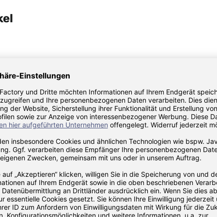
kel
tzteil Ersatzglas für
MPK Ersatzteil Ersatzglas f
be Modell 4600/4600K grau
Dachhaube Modell 4600/4