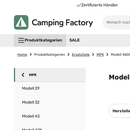
Unsere Vorteile für Sie
Zertifizierte Händler
Produktkategorien
SALE
Home
Produktkategorien
Ersatzteile
MPK
Modell 460
MPK
Model
Modell 29
Modell 32
Herstell
Modell 42