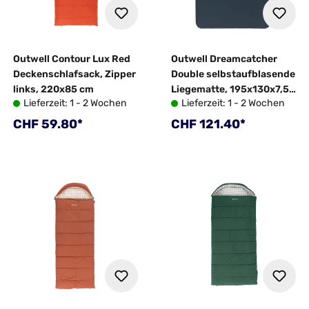
Outwell Contour Lux Red
Outwell Dreamcatcher
Deckenschlafsack, Zipper
Double selbstaufblasende
links, 220x85 cm
Liegematte, 195x130x7,5
Lieferzeit: 1 - 2 Wochen
Lieferzeit: 1 - 2 Wochen
cm
Regulärer Preis:
Regulärer Preis:
CHF 59.80*
CHF 121.40*