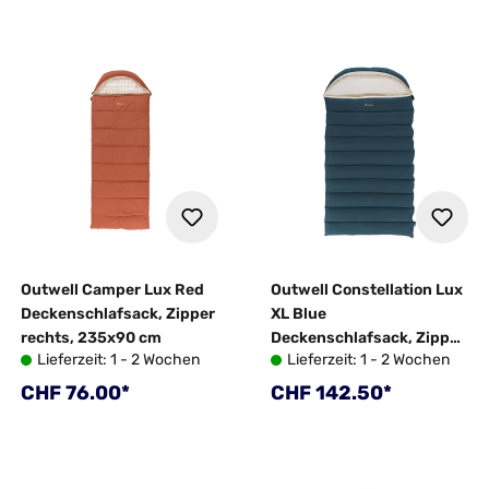
Outwell Camper Lux Red
Outwell Constellation Lux
Deckenschlafsack, Zipper
XL Blue
rechts, 235x90 cm
Deckenschlafsack, Zipper
Lieferzeit: 1 - 2 Wochen
Lieferzeit: 1 - 2 Wochen
links, 230x105 cm
Regulärer Preis:
Regulärer Preis:
CHF 76.00*
CHF 142.50*