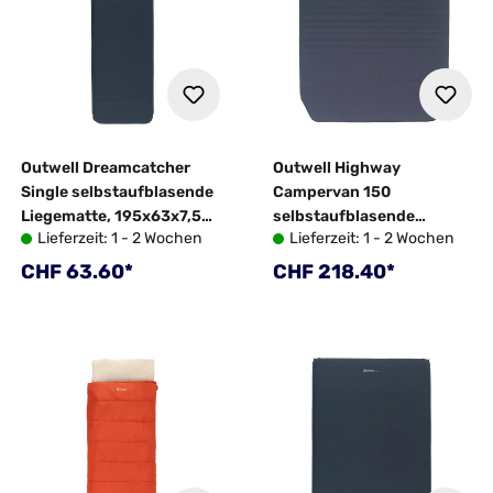
Outwell Dreamcatcher
Outwell Highway
Single selbstaufblasende
Campervan 150
Liegematte, 195x63x7,5
selbstaufblasende
Lieferzeit: 1 - 2 Wochen
Lieferzeit: 1 - 2 Wochen
cm
Liegematte, 190x150x7,5
cm
Regulärer Preis:
Regulärer Preis:
CHF 63.60*
CHF 218.40*