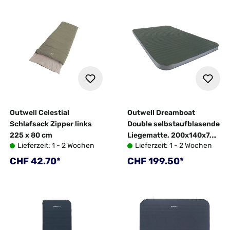
Outwell Celestial
Outwell Dreamboat
Schlafsack Zipper links
Double selbstaufblasende
225 x 80 cm
Liegematte, 200x140x7,5
Lieferzeit: 1 - 2 Wochen
Lieferzeit: 1 - 2 Wochen
cm
Regulärer Preis:
Regulärer Preis:
CHF 42.70*
CHF 199.50*