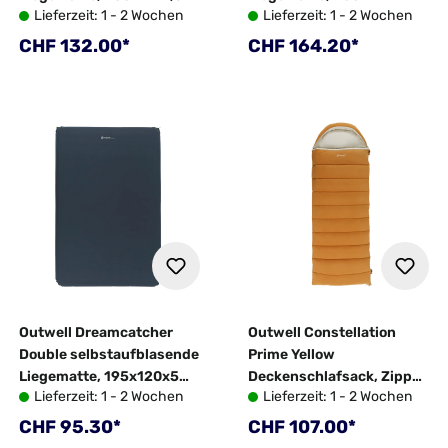
Lieferzeit: 1 - 2 Wochen
Lieferzeit: 1 - 2 Wochen
cm
cm
Regulärer Preis:
Regulärer Preis:
CHF 132.00*
CHF 164.20*
Outwell Dreamcatcher
Outwell Constellation
Double selbstaufblasende
Prime Yellow
Liegematte, 195x120x5
Deckenschlafsack, Zipper
Lieferzeit: 1 - 2 Wochen
Lieferzeit: 1 - 2 Wochen
cm
links, 230x85 cm
Regulärer Preis:
Regulärer Preis:
CHF 95.30*
CHF 107.00*