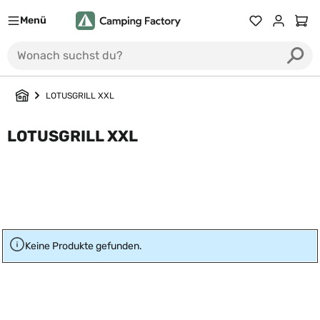
Menü
Du hast 0 Prod
Ware
LOTUSGRILL XXL
LOTUSGRILL XXL
Keine Produkte gefunden.