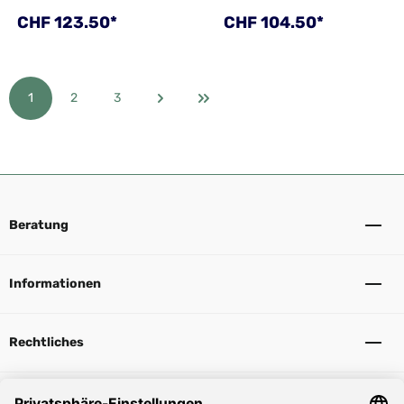
Regulärer Preis:
Regulärer Preis:
CHF 123.50*
CHF 104.50*
1
2
3
Seite
Seite
Seite
Beratung
Informationen
Rechtliches
Sicher Einkaufen