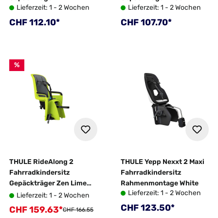
Lieferzeit: 1 - 2 Wochen
Lieferzeit: 1 - 2 Wochen
Regulärer Preis:
Regulärer Preis:
CHF 112.10*
CHF 107.70*
%
THULE RideAlong 2
THULE Yepp Nexxt 2 Maxi
Fahrradkindersitz
Fahrradkindersitz
Gepäckträger Zen Lime
Rahmenmontage White
Lieferzeit: 1 - 2 Wochen
2025
Lieferzeit: 1 - 2 Wochen
Regulärer Preis:
CHF 123.50*
CHF 159.63*
Verkaufspreis:
Regulärer Preis:
CHF 166.55