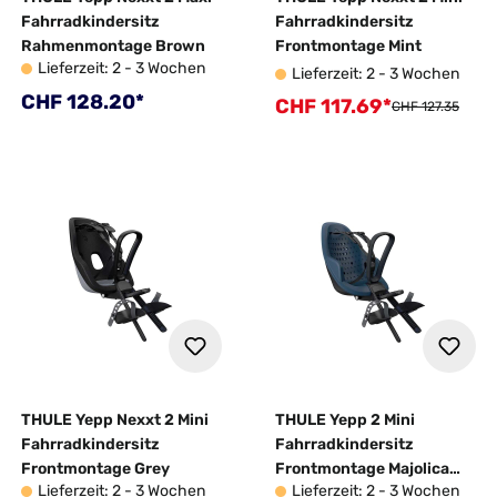
Fahrradkindersitz
Fahrradkindersitz
Rahmenmontage Brown
Frontmontage Mint
Lieferzeit: 2 - 3 Wochen
Lieferzeit: 2 - 3 Wochen
Regulärer Preis:
CHF 128.20*
CHF 117.69*
Verkaufspreis:
Regulärer Preis:
CHF 127.35
THULE Yepp Nexxt 2 Mini
THULE Yepp 2 Mini
Fahrradkindersitz
Fahrradkindersitz
Frontmontage Grey
Frontmontage Majolica
Lieferzeit: 2 - 3 Wochen
Lieferzeit: 2 - 3 Wochen
Blue