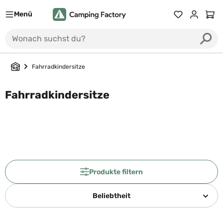
Menü
Du hast 0 Prod
Ware
Fahrradkindersitze
Fahrradkindersitze
Produkte filtern
Beliebtheit