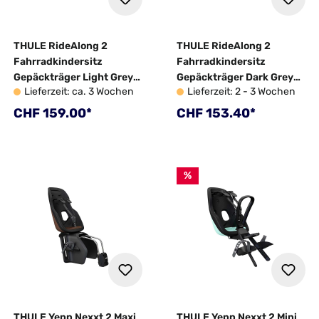
THULE RideAlong 2
THULE RideAlong 2
Fahrradkindersitz
Fahrradkindersitz
Gepäckträger Light Grey
Gepäckträger Dark Grey
Lieferzeit: ca. 3 Wochen
Lieferzeit: 2 - 3 Wochen
2025
2025
Regulärer Preis:
Regulärer Preis:
CHF 159.00*
CHF 153.40*
%
THULE Yepp Nexxt 2 Maxi
THULE Yepp Nexxt 2 Mini