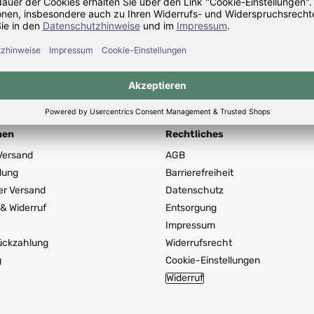
t: 2 - 3 Wochen
Lieferzeit: 2 - 3 Wochen
rer Preis:
Regulärer Preis:
3.20*
CHF 56.20*
nen
Rechtliches
Versand
AGB
lung
Barrierefreiheit
er Versand
Datenschutz
& Widerruf
Entsorgung
Impressum
ückzahlung
Widerrufsrecht
g
Cookie-Einstellungen
Widerruf