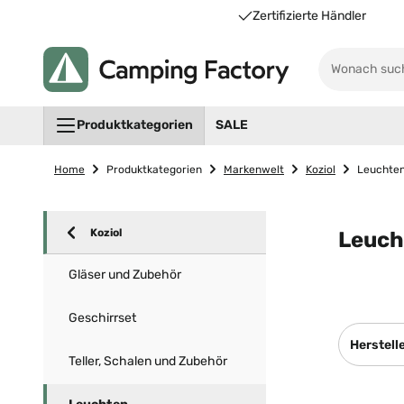
Unsere Vorteile für Sie
Zertifizierte Händler
Produktkategorien
SALE
Home
Produktkategorien
Markenwelt
Koziol
Leuchte
Koziol
Leuch
Gläser und Zubehör
Geschirrset
Herstell
Teller, Schalen und Zubehör