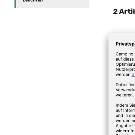
Leuchten
2 Arti
KOZIOL T
Light co