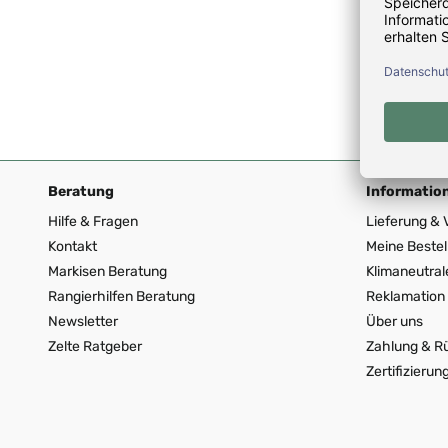
Lieferzei
Regulä
CHF 5
Beratung
Informatio
Hilfe & Fragen
Lieferung & 
Kontakt
Meine Bestel
Markisen Beratung
Klimaneutral
Rangierhilfen Beratung
Reklamation 
Newsletter
Über uns
Zelte Ratgeber
Zahlung & R
Zertifizierun