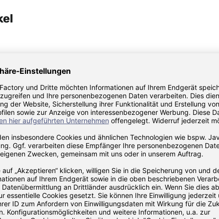
kel
ischleuchte Light to Go
KOZIOL Tischleuchte Light 
tton white
Light organic grey