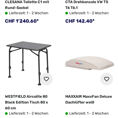
CLESANA Toilette C1 mit
CTA Drehkonsole VW T5
Rund-Sockel
T6 T6.1
Lieferzeit: 1 - 2 Wochen
Lieferzeit: 1 - 2 Wochen
Regulärer Preis:
Regulärer Preis:
CHF 1’240.60*
CHF 142.40*
WESTFIELD Aircolite 80
MAXXAIR MaxxFan Deluxe
Black Edition Tisch 80 x
Dachlüfter weiß
60 cm
Lieferzeit: 1 - 2 Wochen
Lieferzeit: 1 - 2 Wochen