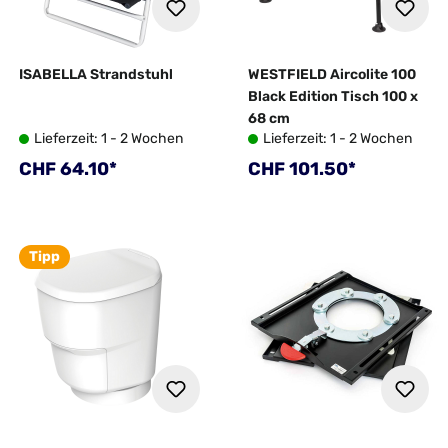
ISABELLA Strandstuhl
WESTFIELD Aircolite 100
Black Edition Tisch 100 x
68 cm
Lieferzeit: 1 - 2 Wochen
Lieferzeit: 1 - 2 Wochen
Regulärer Preis:
Regulärer Preis:
CHF 64.10*
CHF 101.50*
Tipp