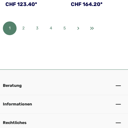
Regulärer Preis:
Regulärer Preis:
CHF 123.40*
CHF 164.20*
1
2
3
4
5
Seite
Seite
Seite
Seite
Seite
Beratung
Informationen
Rechtliches