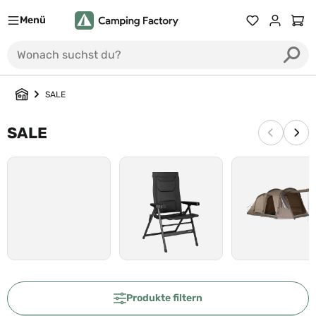
Menü
Du hast 0 Prod
Ware
SALE
SALE
Vorherige
Näc
Produkte filtern