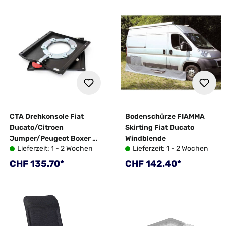
CTA Drehkonsole Fiat
Bodenschürze FIAMMA
Ducato/Citroen
Skirting Fiat Ducato
Jumper/Peugeot Boxer ab
Windblende
Lieferzeit: 1 - 2 Wochen
Lieferzeit: 1 - 2 Wochen
Bj. 07/2006
Regulärer Preis:
Regulärer Preis:
CHF 135.70*
CHF 142.40*