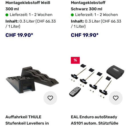
Montageklebstoff Weiß
Montageklebstoff
300 ml
Schwarz 300 ml
Lieferzeit: 1 - 2 Wochen
Lieferzeit: 1 - 2 Wochen
Inhalt:
0.3 Liter
(CHF 66.33
Inhalt:
0.3 Liter
(CHF 66.33
/ 1 Liter)
/ 1 Liter)
Regulärer Preis:
Regulärer Preis:
CHF 19.90*
CHF 19.90*
%
Auffahrkeil THULE
EAL Enduro autoSteady
Stufenkeil Levellers in
AS101 autom. Stützfüße