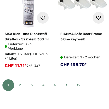
SIKA Kleb- und Dichtstoff
FIAMMA Safe Door Frame
Sikaflex - 522 Weiß 300 ml
3 One Key weiß
Lieferzeit: 8 - 10
Werktage
Inhalt:
0.3 Liter
(CHF 39.03
Lieferzeit: 1 - 2 Wochen
/ 1 Liter)
Regulärer Preis:
CHF 138.70*
CHF 11.71*
Verkaufspreis:
Regulärer Preis:
CHF 13.67
1
2
3
4
5
Seite
Seite
Seite
Seite
Seite