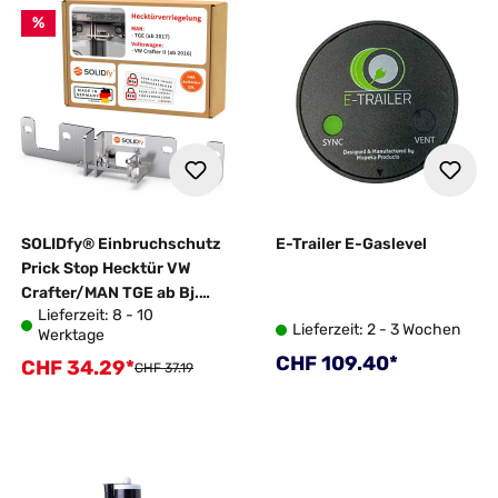
%
SOLIDfy® Einbruchschutz
E-Trailer E-Gaslevel
Prick Stop Hecktür VW
Crafter/MAN TGE ab Bj.
Lieferzeit: 8 - 10
2016
Lieferzeit: 2 - 3 Wochen
Werktage
Regulärer Preis:
CHF 109.40*
CHF 34.29*
Verkaufspreis:
Regulärer Preis:
CHF 37.19