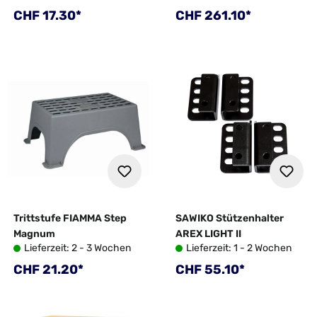
Bj. 04/2016
cm
Regulärer Preis:
Regulärer Preis:
CHF 17.30*
CHF 261.10*
Trittstufe FIAMMA Step
SAWIKO Stützenhalter
Magnum
AREX LIGHT II
Lieferzeit: 2 - 3 Wochen
Lieferzeit: 1 - 2 Wochen
Regulärer Preis:
Regulärer Preis:
CHF 21.20*
CHF 55.10*