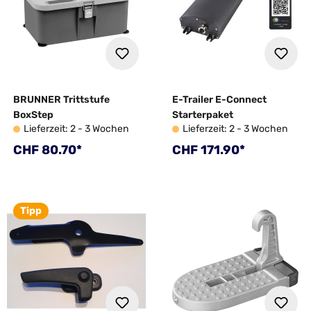
BRUNNER Trittstufe
E-Trailer E-Connect
BoxStep
Starterpaket
Lieferzeit: 2 - 3 Wochen
Lieferzeit: 2 - 3 Wochen
Regulärer Preis:
Regulärer Preis:
CHF 80.70*
CHF 171.90*
Tipp