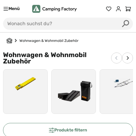
Menü
Du hast 0 Prod
Ware
Wohnwagen & Wohnmobil Zubehör
Wohnwagen & Wohnmobil
Vorherige
Näc
Zubehör
Produkte filtern