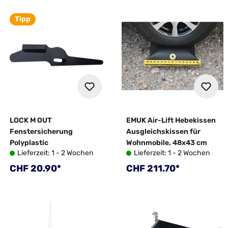
Tipp
LOCK M OUT
EMUK Air-Lift Hebekissen
Fenstersicherung
Ausgleichskissen für
Polyplastic
Wohnmobile, 48x43 cm
Lieferzeit: 1 - 2 Wochen
Lieferzeit: 1 - 2 Wochen
Regulärer Preis:
Regulärer Preis:
CHF 20.90*
CHF 211.70*