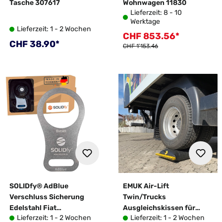
Tasche 307617
Wohnwagen 11830
Lieferzeit: 8 - 10
Werktage
Lieferzeit: 1 - 2 Wochen
CHF 853.56*
Verkaufspreis:
Regulärer Preis:
CHF 38.90*
Regulärer Preis:
CHF 1’153.46
SOLIDfy® AdBlue
EMUK Air-Lift
Verschluss Sicherung
Twin/Trucks
Edelstahl Fiat
Ausgleichskissen für
Lieferzeit: 1 - 2 Wochen
Lieferzeit: 1 - 2 Wochen
Ducato/Jumper/Boxer ab
Zwillingsbereifung, 72x43