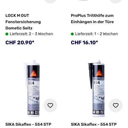
LOCK M OUT
ProPlus Tritthilfe zum
Fenstersicherung
Einhängen in der Türe
Dometic Seitz
Lieferzeit: 2 - 3 Wochen
Lieferzeit: 1 - 2 Wochen
Regulärer Preis:
Regulärer Preis:
CHF 20.90*
CHF 16.10*
SIKA Sikaflex - 554 STP
SIKA Sikaflex - 554 STP