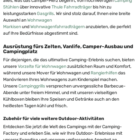
alles, was das Camper-Herz begehrt, von hochwertigen
Camping
Stühlen
über innovative
Thule Fahrradträger
bis hin zu
leistungsstarken
Gasgrills
. Wir sind stolz darauf, Ihnen eine breite
Auswahl an
Wohnwagen
Markisen
und
Wohnwagenfahrradträgern
anzubieten, die perfekt
auf Ihre Bedürfnisse abgestimmt sind.
Ausrüstung fürs Zelten, Vanlife, Camper-Ausbau und
Campingplatz
Für diejenigen, die das ultimative Camping-Erlebnis suchen, bieten
unsere
Vorzelte für Wohnwagen
zusätzlichen Raum und Komfort,
während unsere Mover für Wohnwagen und
Rangierhilfen
das
Manövrieren Ihres Wohnwagens zum Kinderspiel machen.
Unsere
Campinggrills
versprechen unvergessliche Barbecue-
Abende unter freiem Himmel, und mit unseren vielseitigen
Kühlboxen bleiben Ihre Speisen und Getränke auch an den
heißesten Tagen kühl und frisch.
Zubehör für viele weitere Outdoor-Aktivitäten
Entdecken Sie jetzt die Welt des Campings mit der Camping-
Factory und erleben Sie, wie wir Ihre Outdoor- Erlebnisse mit
unserer Expertise und unserem umfassenden Angebot an