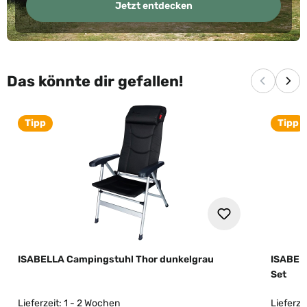
Jetzt entdecken
Das könnte dir gefallen!
Vorherige
Näc
Tipp
Tipp
ISABELLA Campingstuhl Thor dunkelgrau
ISABELL
Set
Lieferzeit: 1 - 2 Wochen
Lieferze