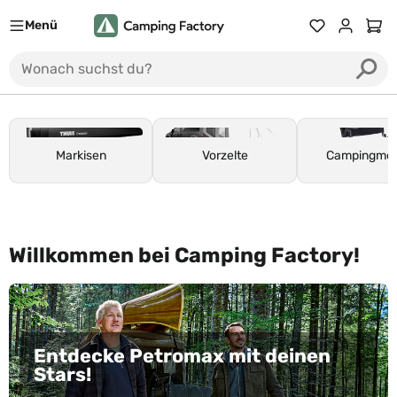
Menü
Du hast 0 Prod
Ware
Markisen
Vorzelte
Campingmöb
Willkommen bei Camping Factory!
Entdecke Petromax mit deinen
Stars!