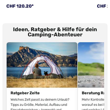
Regulärer Preis:
Regulä
CHF 120.20*
CHF 2
Ideen, Ratgeber & Hilfe für dein
Camping-Abenteuer
Ratgeber Zelte
Beratung Rang
Welches Zelt passt zu deinem Urlaub?
Mehr Kontrolle be
Tipps zu Größe, Material, Aufbau und
worauf es bei Ran
Einsatzbereichen – kompakt und
und welche Lösun