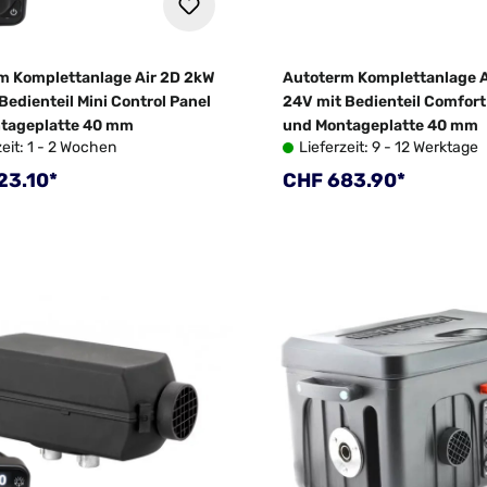
m Komplettanlage Air 2D 2kW
Autoterm Komplettanlage A
Bedienteil Mini Control Panel
24V mit Bedienteil Comfort
tageplatte 40 mm
und Montageplatte 40 mm
zeit: 1 - 2 Wochen
Lieferzeit: 9 - 12 Werktage
rer Preis:
Regulärer Preis:
23.10*
CHF 683.90*