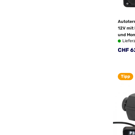
Autoter
12V mit 
und Mon
Liefer
Regulä
CHF 6
Tipp