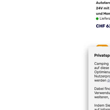
Autoter
24V mit 
und Mon
Liefer
Regulä
CHF 6
Tipp