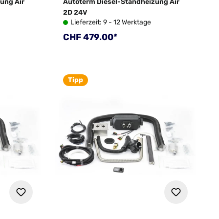
ung Air
Autoterm Diesel-Standheizung Air
2D 24V
Lieferzeit: 9 - 12 Werktage
Regulärer Preis:
CHF 479.00*
Tipp