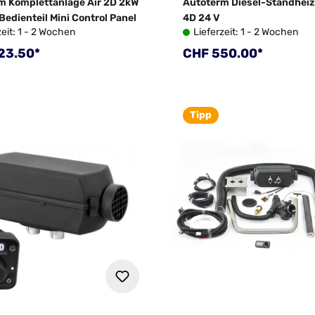
m Komplettanlage Air 2D 2kW
Autoterm Diesel-Standheiz
Bedienteil Mini Control Panel
4D 24 V
zeit: 1 - 2 Wochen
Lieferzeit: 1 - 2 Wochen
rer Preis:
Regulärer Preis:
23.50*
CHF 550.00*
Tipp