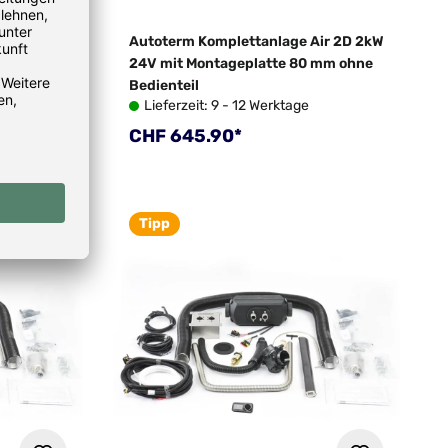
ir 2D 2kW
Autoterm Komplettanlage Air 2D 2kW
trol Panel
24V mit Montageplatte 80 mm ohne
Bedienteil
Lieferzeit: 9 - 12 Werktage
Regulärer Preis:
CHF 645.90*
Tipp