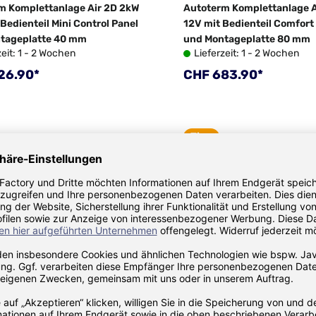
m Komplettanlage Air 2D 2kW
Autoterm Komplettanlage A
Bedienteil Mini Control Panel
12V mit Bedienteil Comfort
tageplatte 40 mm
und Montageplatte 80 mm
zeit: 1 - 2 Wochen
Lieferzeit: 1 - 2 Wochen
rer Preis:
Regulärer Preis:
26.90*
CHF 683.90*
Tipp