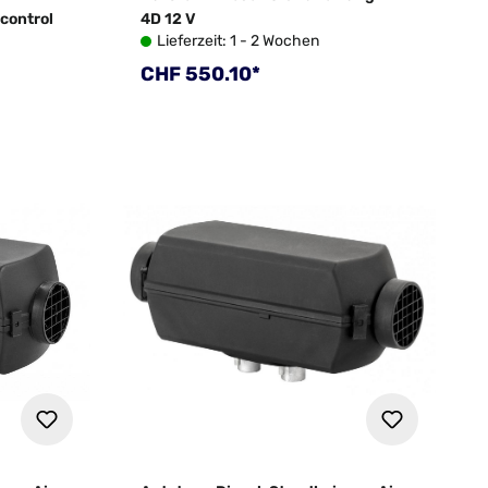
 control
4D 12 V
Lieferzeit: 1 - 2 Wochen
Regulärer Preis:
CHF 550.10*