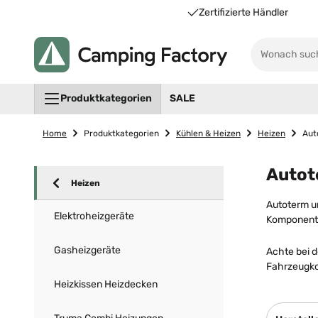
Unsere Vorteile für Sie
Zertifizierte Händler
Produktkategorien
SALE
Home
Produktkategorien
Kühlen & Heizen
Heizen
Aut
Autot
Heizen
Autoterm u
Elektroheizgeräte
Komponente
Gasheizgeräte
Achte bei d
Fahrzeugko
Heizkissen Heizdecken