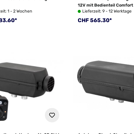
12V mit Bedienteil Comfort
zeit: 1 - 2 Wochen
Lieferzeit: 9 - 12 Werktage
rer Preis:
Regulärer Preis:
83.60*
CHF 565.30*