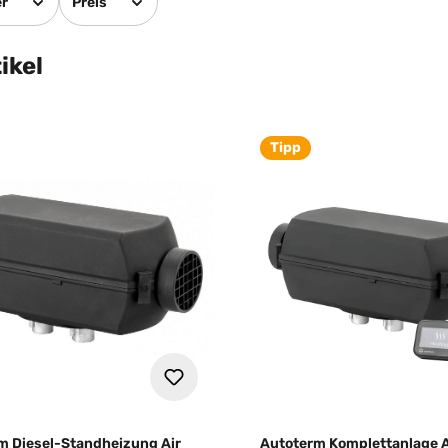
er
Preis
ikel
Tipp
m Diesel-Standheizung Air
Autoterm Komplettanlage A