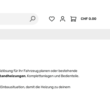
Zertifizierte Händ
CHF 0.00
Du hast 0 Produkte auf dem Merkzettel
Warenkorb enthält 
zlösung für ihr Fahrzeug planen oder bestehende
Standheizungen
, Komplettanlagen und Bedienteile.
Einbausituation, damit die Heizung zu deinem