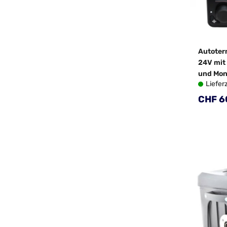
Autoter
24V mit 
und Mon
Liefer
Regulä
CHF 6