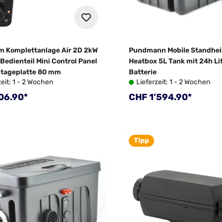
m Komplettanlage Air 2D 2kW
Pundmann Mobile Standhe
Bedienteil Mini Control Panel
Heatbox 5L Tank mit 24h L
tageplatte 80 mm
Batterie
zeit: 1 - 2 Wochen
Lieferzeit: 1 - 2 Wochen
rer Preis:
Regulärer Preis:
06.90*
CHF 1’594.90*
Tipp