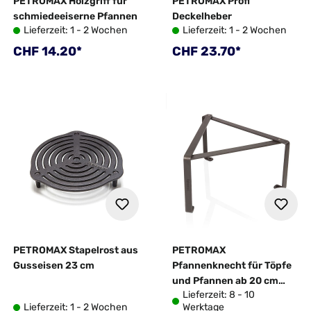
PETROMAX Holzgriff für
PETROMAX Profi
schmiedeeiserne Pfannen
Deckelheber
Lieferzeit: 1 - 2 Wochen
Lieferzeit: 1 - 2 Wochen
Regulärer Preis:
Regulärer Preis:
CHF 14.20*
CHF 23.70*
PETROMAX Stapelrost aus
PETROMAX
Gusseisen 23 cm
Pfannenknecht für Töpfe
und Pfannen ab 20 cm
Lieferzeit: 8 - 10
Durchmesser
Lieferzeit: 1 - 2 Wochen
Werktage