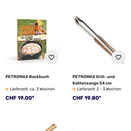
PETROMAX Backbuch
PETROMAX Grill- und
Kohlenzange 54 cm
Lieferzeit: ca. 3 Wochen
Lieferzeit: 2 - 3 Wochen
Regulärer Preis:
Regulärer Preis:
CHF 19.00*
CHF 19.80*