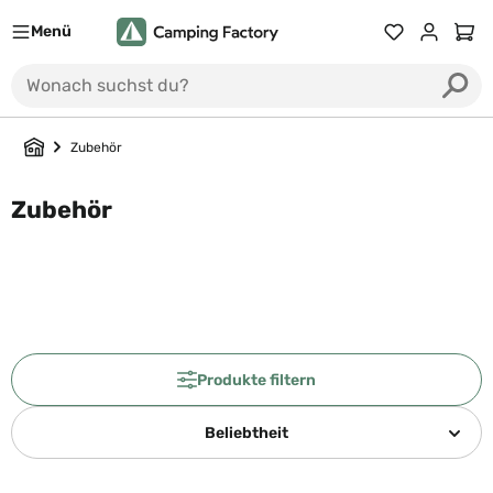
Menü
Du hast 0 Prod
Ware
Zubehör
Zubehör
Produkte filtern
Beliebtheit