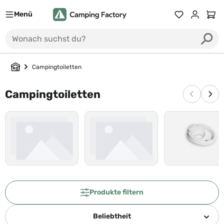
Menü
Du hast 0 Prod
Ware
Campingtoiletten
Campingtoiletten
Vorherige
Näc
Produkte filtern
Beliebtheit