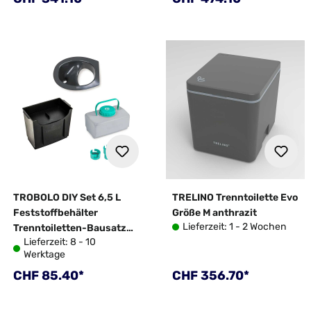
TROBOLO DIY Set 6,5 L
TRELINO Trenntoilette Evo
Feststoffbehälter
Größe M anthrazit
Lieferzeit: 1 - 2 Wochen
Trenntoiletten-Bausatz
Lieferzeit: 8 - 10
grau
Werktage
Regulärer Preis:
Regulärer Preis:
CHF 85.40*
CHF 356.70*