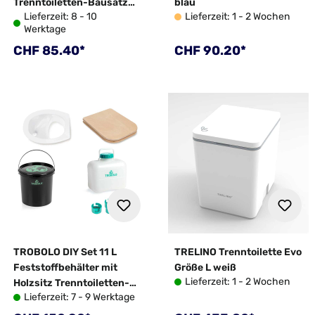
Trenntoiletten-Bausatz
blau
Lieferzeit: 8 - 10
Lieferzeit: 1 - 2 Wochen
weiß
Werktage
Regulärer Preis:
Regulärer Preis:
CHF 85.40*
CHF 90.20*
TROBOLO DIY Set 11 L
TRELINO Trenntoilette Evo
Feststoffbehälter mit
Größe L weiß
Lieferzeit: 1 - 2 Wochen
Holzsitz Trenntoiletten-
Lieferzeit: 7 - 9 Werktage
Bausatz weiß