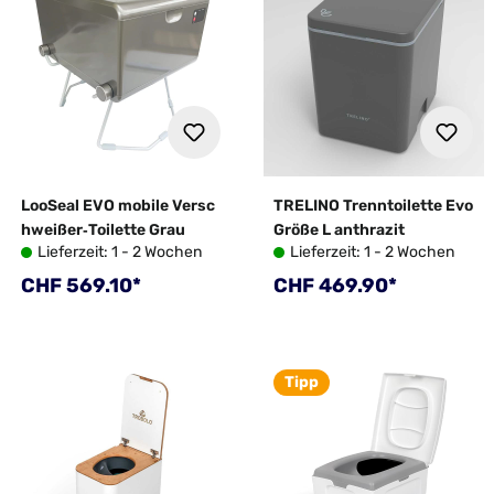
LooSeal EVO mobile Versc
TRELINO Trenntoilette Evo
hweißer‐Toilette Grau
Größe L anthrazit
Lieferzeit: 1 - 2 Wochen
Lieferzeit: 1 - 2 Wochen
Regulärer Preis:
Regulärer Preis:
CHF 569.10*
CHF 469.90*
Tipp