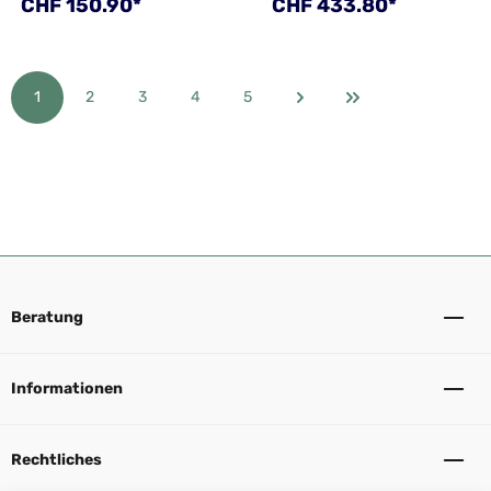
Regulärer Preis:
Regulärer Preis:
CHF 150.90*
CHF 433.80*
1
2
3
4
5
Seite
Seite
Seite
Seite
Seite
Beratung
Informationen
Rechtliches