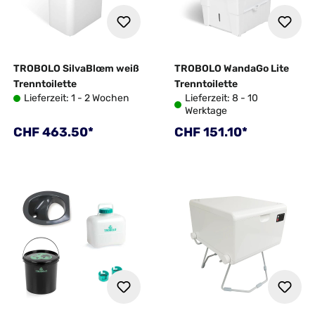
TROBOLO SilvaBlœm weiß
TROBOLO WandaGo Lite
Trenntoilette
Trenntoilette
Lieferzeit: 1 - 2 Wochen
Lieferzeit: 8 - 10
Werktage
Regulärer Preis:
Regulärer Preis:
CHF 463.50*
CHF 151.10*