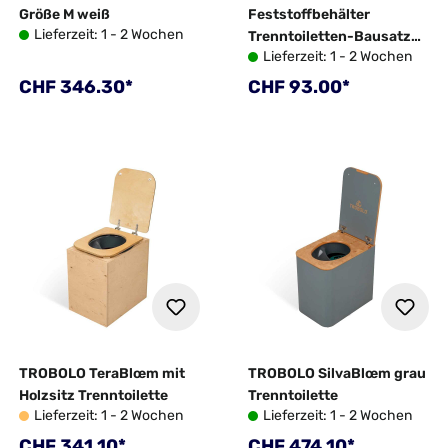
Größe M weiß
Feststoffbehälter
Lieferzeit: 1 - 2 Wochen
Trenntoiletten-Bausatz
Lieferzeit: 1 - 2 Wochen
grau
Regulärer Preis:
Regulärer Preis:
CHF 346.30*
CHF 93.00*
TROBOLO TeraBlœm mit
TROBOLO SilvaBlœm grau
Holzsitz Trenntoilette
Trenntoilette
Lieferzeit: 1 - 2 Wochen
Lieferzeit: 1 - 2 Wochen
Regulärer Preis:
Regulärer Preis:
CHF 341.10*
CHF 474.10*