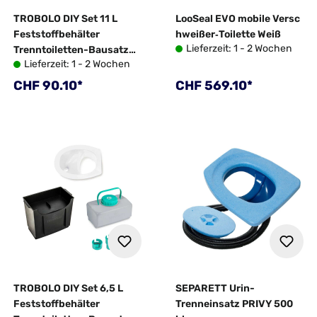
TROBOLO DIY Set 11 L
LooSeal EVO mobile Versc
Feststoffbehälter
hweißer‐Toilette Weiß
Lieferzeit: 1 - 2 Wochen
Trenntoiletten-Bausatz
Lieferzeit: 1 - 2 Wochen
grau
Regulärer Preis:
Regulärer Preis:
CHF 90.10*
CHF 569.10*
TROBOLO DIY Set 6,5 L
SEPARETT Urin-
Feststoffbehälter
Trenneinsatz PRIVY 500