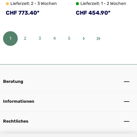
Lieferzeit: 2 - 3 Wochen
Lieferzeit: 1 - 2 Wochen
on mit Kochfeld, 36 L, 30
rechts, mit
mbar
Glasabdeckung, Edelstahl
Regulärer Preis:
Regulärer Preis:
CHF 773.40*
CHF 454.90*
1
2
3
4
5
Seite
Seite
Seite
Seite
Seite
Beratung
Informationen
Rechtliches
Sicher Einkaufen