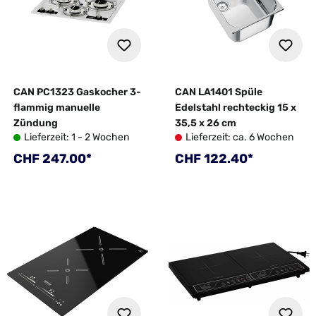
CAN PC1323 Gaskocher 3-
CAN LA1401 Spüle
flammig manuelle
Edelstahl rechteckig 15 x
Zündung
35,5 x 26 cm
Lieferzeit: 1 - 2 Wochen
Lieferzeit: ca. 6 Wochen
Regulärer Preis:
Regulärer Preis:
CHF 247.00*
CHF 122.40*