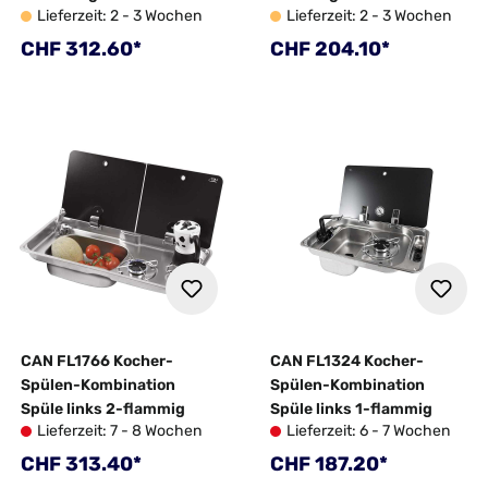
Lieferzeit: 2 - 3 Wochen
Lieferzeit: 2 - 3 Wochen
52,6x32,6x16,3cm
Regulärer Preis:
Regulärer Preis:
CHF 312.60*
CHF 204.10*
CAN FL1766 Kocher-
CAN FL1324 Kocher-
Spülen-Kombination
Spülen-Kombination
Spüle links 2-flammig
Spüle links 1-flammig
Lieferzeit: 7 - 8 Wochen
Lieferzeit: 6 - 7 Wochen
Regulärer Preis:
Regulärer Preis:
CHF 313.40*
CHF 187.20*