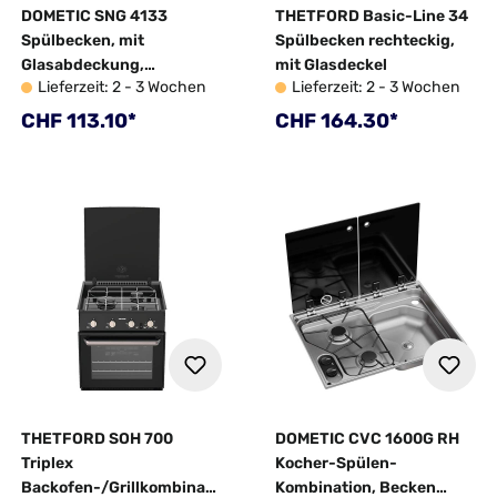
DOMETIC SNG 4133
THETFORD Basic-Line 34
Spülbecken, mit
Spülbecken rechteckig,
Glasabdeckung,
mit Glasdeckel
Lieferzeit: 2 - 3 Wochen
Lieferzeit: 2 - 3 Wochen
Edelstahl, 41x33,5 cm
Regulärer Preis:
Regulärer Preis:
CHF 113.10*
CHF 164.30*
THETFORD SOH 700
DOMETIC CVC 1600G RH
Triplex
Kocher-Spülen-
Backofen-/Grillkombinati
Kombination, Becken