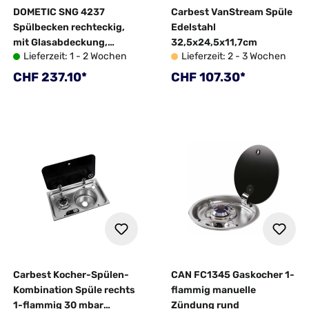
DOMETIC SNG 4237
Carbest VanStream Spüle
Spülbecken rechteckig,
Edelstahl
mit Glasabdeckung,
32,5x24,5x11,7cm
Lieferzeit: 1 - 2 Wochen
Lieferzeit: 2 - 3 Wochen
Edelstahl, 42x37 cm
Regulärer Preis:
Regulärer Preis:
CHF 237.10*
CHF 107.30*
Carbest Kocher-Spülen-
CAN FC1345 Gaskocher 1-
Kombination Spüle rechts
flammig manuelle
1-flammig 30 mbar
Zündung rund