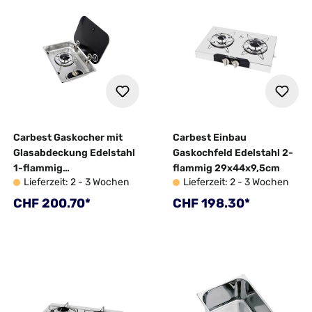
Carbest Gaskocher mit
Carbest Einbau
Glasabdeckung Edelstahl
Gaskochfeld Edelstahl 2-
1-flammig
flammig 29x44x9,5cm
Lieferzeit: 2 - 3 Wochen
Lieferzeit: 2 - 3 Wochen
35,7x25x11,9cm
Regulärer Preis:
Regulärer Preis:
CHF 200.70*
CHF 198.30*