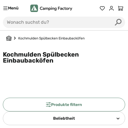
Menü
Du hast 0 Prod
Ware
Kochmulden Spülbecken Einbaubacköfen
Kochmulden Spülbecken
Einbaubacköfen
Produkte filtern
Beliebtheit