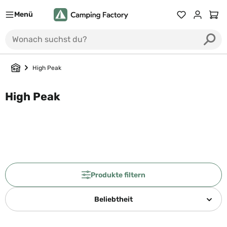
Menü
Du hast 0 Prod
Ware
High Peak
High Peak
Produkte filtern
Beliebtheit