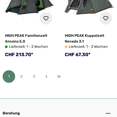
HIGH PEAK Familienzelt
HIGH PEAK Kuppelzelt
Ancona 5.0
Nevada 3.1
Lieferzeit: 1 - 2 Wochen
Lieferzeit: 1 - 2 Wochen
Regulärer Preis:
Regulärer Preis:
CHF 213.70*
CHF 67.30*
1
2
3
Seite
Seite
Seite
Beratung