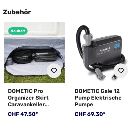
Zubehör
Neuheit
DOMETIC Pro
DOMETIC Gale 12
Organizer Skirt
Pump Elektrische
Caravankeller
Pumpe
Skirting 600x60 cm
Regulärer Preis:
Regulärer Preis:
CHF 47.50*
CHF 69.30*