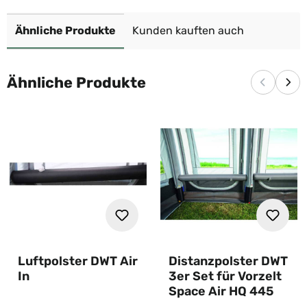
Ähnliche Produkte
Kunden kauften auch
Ähnliche Produkte
Vorherige
Näc
Luftpolster DWT Air
Distanzpolster DWT
In
3er Set für Vorzelt
Space Air HQ 445