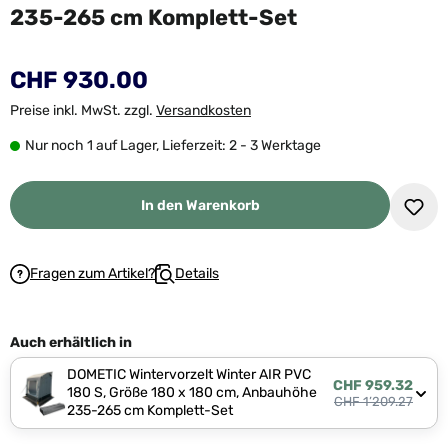
235-265 cm Komplett-Set
CHF 930.00
Preise inkl. MwSt. zzgl.
Versandkosten
Nur noch 1 auf Lager, Lieferzeit: 2 - 3 Werktage
In den Warenkorb
Fragen zum Artikel?
Details
Auch erhältlich in
DOMETIC Wintervorzelt Winter AIR PVC
CHF 959.32
180 S, Größe 180 x 180 cm, Anbauhöhe
CHF 1’209.27
235-265 cm Komplett-Set