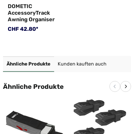
DOMETIC
AccessoryTrack
Awning Organiser
Regulärer Preis:
CHF 42.80*
Ähnliche Produkte
Kunden kauften auch
Ähnliche Produkte
Vorherige
Näc