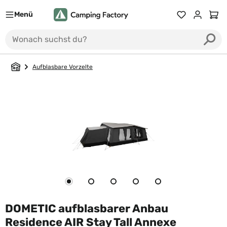
Menü
Du hast 0 Prod
Ware
Aufblasbare Vorzelte
DOMETIC aufblasbarer Anbau
Residence AIR Stay Tall Annexe