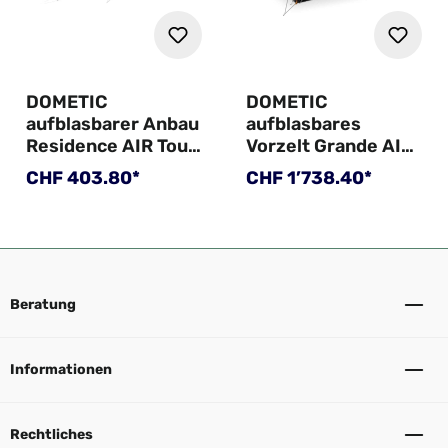
DOMETIC
DOMETIC
aufblasbarer Anbau
aufblasbares
Residence AIR Tour
Vorzelt Grande AIR
Tall Annexe
Stay 390S,
Regulärer Preis:
Regulärer Preis:
CHF 403.80*
CHF 1’738.40*
390x300 cm,
Anbauhöhe 235-
265 cm
Beratung
Informationen
Rechtliches