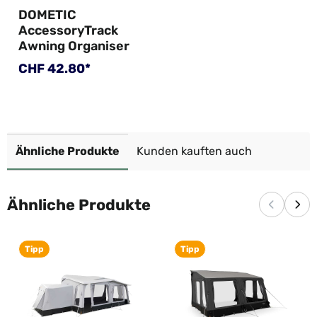
DOMETIC
AccessoryTrack
Awning Organiser
Regulärer Preis:
CHF 42.80*
Ähnliche Produkte
Kunden kauften auch
Ähnliche Produkte
Vorherige
Näc
Tipp
Tipp