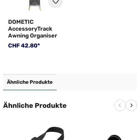
DOMETIC
AccessoryTrack
Awning Organiser
Regulärer Preis:
CHF 42.80*
Ähnliche Produkte
Ähnliche Produkte
Vorherige
Näc